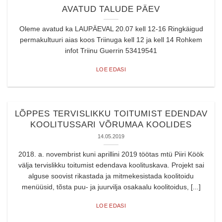
AVATUD TALUDE PÄEV
Oleme avatud ka LAUPÄEVAL 20.07 kell 12-16 Ringkäigud
permakultuuri aias koos Triinuga kell 12 ja kell 14 Rohkem
infot Triinu Guerrin 53419541
LOE EDASI
LÕPPES TERVISLIKKU TOITUMIST EDENDAV
KOOLITUSSARI VÕRUMAA KOOLIDES
14.05.2019
2018. a. novembrist kuni aprillini 2019 töötas mtü Piiri Köök
välja tervislikku toitumist edendava koolituskava. Projekt sai
alguse soovist rikastada ja mitmekesistada koolitoidu
menüüsid, tõsta puu- ja juurvilja osakaalu koolitoidus, [...]
LOE EDASI