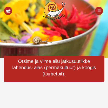
Skip
to
content
Otsime ja viime ellu jätkusuutlikke
lahendusi aias (permakultuur) ja köögis
(taimetoit).