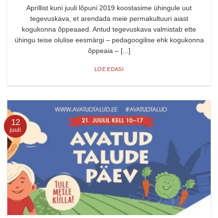
Aprillist kuni juuli lõpuni 2019 koostasime ühingule uut
tegevuskava, et arendada meie permakultuuri aiast
kogukonna õppeaaed. Antud tegevuskava valmistab ette
ühingu teise olulise eesmärgi – pedagoogilise ehk kogukonna
õppeaia – [...]
LOE EDASI
12
juuli