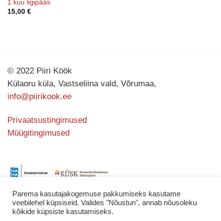
1 kuu ligipääs
15,00
€
© 2022 Piiri Köök
Külaoru küla, Vastseliina vald, Võrumaa,
info@piirikook.ee
Privaatsustingimused
Müügitingimused
Parema kasutajakogemuse pakkumiseks kasutame
veebilehel küpsiseid. Valides "Nõustun", annab nõusoleku
kõikide küpsiste kasutamiseks.
Kodulehe valmistas
KATING