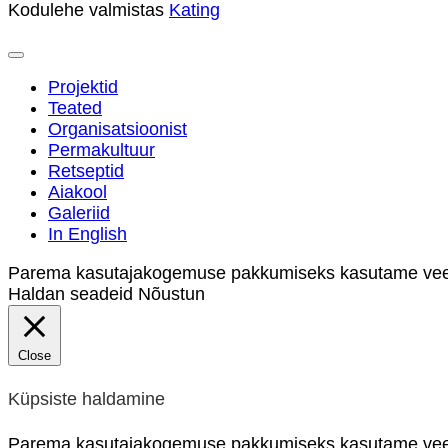
Kodulehe valmistas
Kating
Projektid
Teated
Organisatsioonist
Permakultuur
Retseptid
Aiakool
Galeriid
In English
Parema kasutajakogemuse pakkumiseks kasutame veebil
Haldan seadeid
Nõustun
Close
Küpsiste haldamine
Parema kasutajakogemuse pakkumiseks kasutame veeb