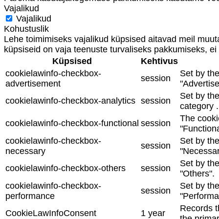
Vajalikud
Vajalikud
Kohustuslik
Lehe toimimiseks vajalikud küpsised aitavad meil muuta
küpsiseid on vaja teenuste turvaliseks pakkumiseks, ei 
Küpsised
Kehtivus
cookielawinfo-checkbox-
Set by th
session
advertisement
"Advertis
Set by the
cookielawinfo-checkbox-analytics
session
category .
The cooki
cookielawinfo-checkbox-functional
session
"Functiona
cookielawinfo-checkbox-
Set by th
session
necessary
"Necessar
Set by th
cookielawinfo-checkbox-others
session
"Others".
cookielawinfo-checkbox-
Set by th
session
performance
"Performa
Records th
CookieLawInfoConsent
1 year
the primar