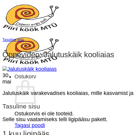
Skip
to
content
Tasuline sisu
Õppevideo: Jalutuskäik kooliaias
30
Ostukorv
mai
Jalutuskäik varakevadises kooliaias, mille kasvamist 
Tasuline sisu
Ostukorvis ei ole tooteid.
Selle sisu vaatamiseks telli ligipääsu pakett.
Tagasi poodi
1 kuu ligipääs