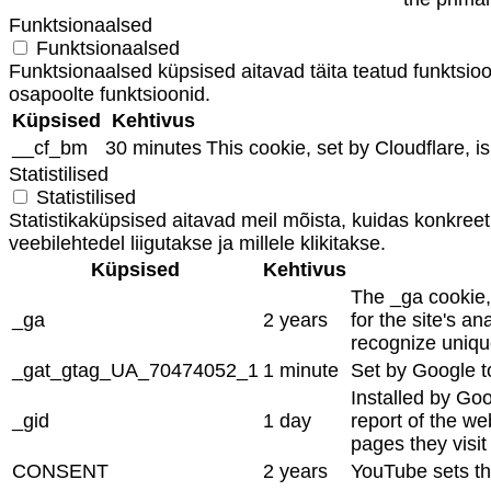
Funktsionaalsed
Funktsionaalsed
Funktsionaalsed küpsised aitavad täita teatud funktsi
osapoolte funktsioonid.
Küpsised
Kehtivus
__cf_bm
30 minutes
This cookie, set by Cloudflare, 
Statistilised
Statistilised
Statistikaküpsised aitavad meil mõista, kuidas konkreet
veebilehtedel liigutakse ja millele klikitakse.
Küpsised
Kehtivus
The _ga cookie, 
_ga
2 years
for the site's 
recognize unique
_gat_gtag_UA_70474052_1
1 minute
Set by Google to
Installed by Goo
_gid
1 day
report of the we
pages they visi
CONSENT
2 years
YouTube sets th