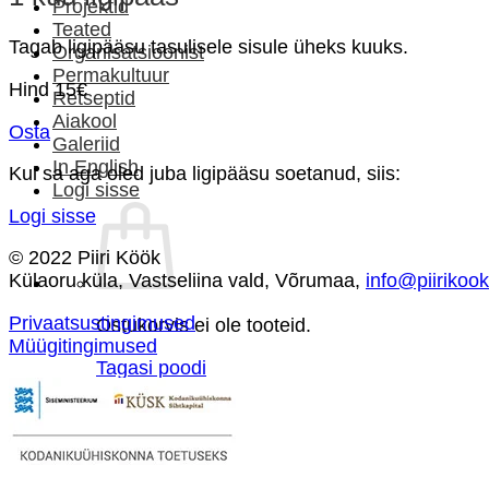
Projektid
Teated
Tagab ligipääsu tasulisele sisule üheks kuuks.
Organisatsioonist
Permakultuur
Hind 15€
Retseptid
Aiakool
Osta
Galeriid
In English
Kui sa aga oled juba ligipääsu soetanud, siis:
Logi sisse
Logi sisse
© 2022 Piiri Köök
Külaoru küla, Vastseliina vald, Võrumaa,
info@piirikoo
Privaatsustingimused
Ostukorvis ei ole tooteid.
Müügitingimused
Tagasi poodi