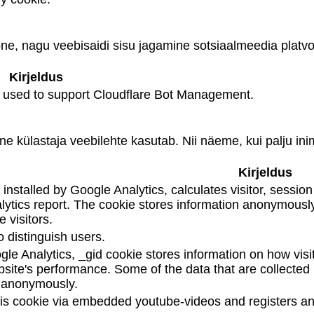
oone, nagu veebisaidi sisu jagamine sotsiaalmeedia plat
Kirjeldus
is used to support Cloudflare Bot Management.
ne külastaja veebilehte kasutab. Nii näeme, kui palju ini
Kirjeldus
installed by Google Analytics, calculates visitor, sessi
analytics report. The cookie stores information anonymou
 visitors.
 distinguish users.
gle Analytics, _gid cookie stores information on how visi
bsite's performance. Some of the data that are collected 
t anonymously.
is cookie via embedded youtube-videos and registers an