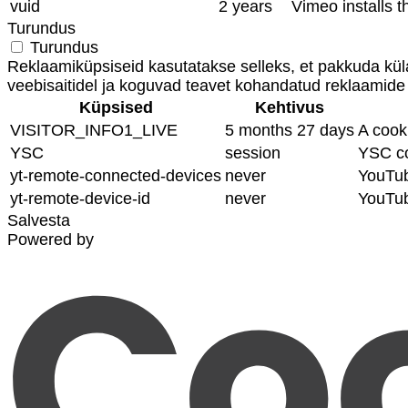
vuid
2 years
Vimeo installs t
Turundus
Turundus
Reklaamiküpsiseid kasutatakse selleks, et pakkuda kül
veebisaitidel ja koguvad teavet kohandatud reklaamide
Küpsised
Kehtivus
VISITOR_INFO1_LIVE
5 months 27 days
A cook
YSC
session
YSC co
yt-remote-connected-devices
never
YouTub
yt-remote-device-id
never
YouTub
Salvesta
Powered by