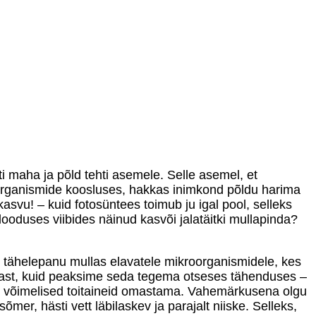
i maha ja põld tehti asemele. Selle asemel, et
oorganismide koosluses, hakkas inimkond põldu harima
asvu! – kuid fotosüntees toimub ju igal pool, selleks
ooduses viibides näinud kasvõi jalatäitki mullapinda?
t tähelepanu mullas elavatele mikroorganismidele, kes
last, kuid peaksime seda tegema otseses tähenduses –
le võimelised toitaineid omastama. Vahemärkusena olgu
er, hästi vett läbilaskev ja parajalt niiske. Selleks,