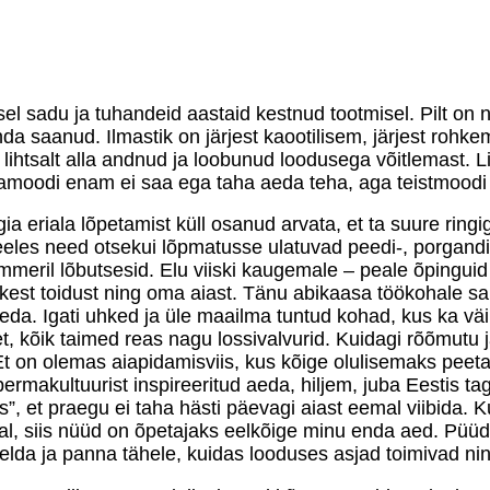
sel sadu ja tuhandeid aastaid kestnud tootmisel. Pilt on
a saanud. Ilmastik on järjest kaootilisem, järjest rohke
 lihtsalt alla andnud ja loobunud loodusega võitlemast. 
amoodi enam ei saa ega taha aeda teha, aga teistmoodi 
oogia eriala lõpetamist küll osanud arvata, et ta suure ri
meeles need otsekui lõpmatusse ulatuvad peedi-, porgandi
ummeril lõbutsesid. Elu viiski kaugemale – peale õpingu
est toidust ning oma aiast. Tänu abikaasa töökohale sa
 aeda. Igati uhked ja üle maailma tuntud kohad, kus ka vä
et, kõik taimed reas nagu lossivalvurid. Kuidagi rõõmutu j
t. Et on olemas aiapidamisviis, kus kõige olulisemaks pe
makultuurist inspireeritud aeda, hiljem, juba Eestis taga
s”, et praegu ei taha hästi päevagi aiast eemal viibida. 
hjal, siis nüüd on õpetajaks eelkõige minu enda aed. Püüdl
elda ja panna tähele, kuidas looduses asjad toimivad ni