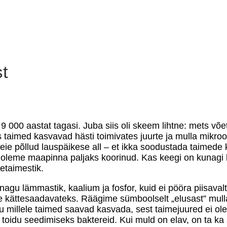
st
000 aastat tagasi. Juba siis oli skeem lihtne: mets võet
 taimed kasvavad hästi toimivates juurte ja mulla mikr
eie põllud lauspäikese all – et ikka soodustada taimede k
t oleme maapinna paljaks koorinud. Kas keegi on kunagi l
etaimestik.
gu lämmastik, kaalium ja fosfor, kuid ei pööra piisaval
e kättesaadavateks. Räägime sümboolselt „elusast” mul
u millele taimed saavad kasvada, sest taimejuured ei o
idu seedimiseks baktereid. Kui muld on elav, on ta ka sõm