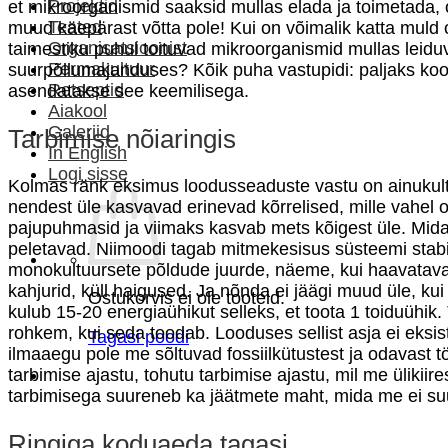
Projektid
et mikroorganismid saaksid mullas elada ja toimetada, on
Teated
muud käepärast võtta pole! Kui on võimalik katta muld or
Organisatsioonist
taimestiku puhul toituvad mikroorganismid mullas leiduv
Permakultuur
suurpõllumajanduses? Kõik puha vastupidi: paljaks koor
Retseptid
asendatakse see keemilisega.
Aiakool
Galeriid
Tarbimise nõiaringis
In English
Logi sisse
Kolmas ränk eksimus loodusseaduste vastu on ainukult
nendest üle kasvavad erinevad kõrrelised, mille vahel o
pajupuhmasid ja viimaks kasvab mets kõigest üle. Mida
peletavad. Niimoodi tagab mitmekesisus süsteemi stabii
monokultuursete põldude juurde, näeme, kui haavatavad 
kahjurid, küll haigused. Ja nõnda ei jäägi muud üle, ku
Ostukorvis ei ole tooteid.
kulub 15-20 energiaühikut selleks, et toota 1 toiduühik.
rohkem, kui seda toodab. Looduses sellist asja ei eksist
Tagasi poodi
ilmaaegu pole me sõltuvad fossiilkütustest ja odavast 
tarbimise ajastu, tohutu tarbimise ajastu, mil me üliki
tarbimisega suureneb ka jäätmete maht, mida me ei su
Ringiga koduaeda tagasi