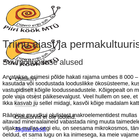
Skip
to
content
Triinu aiast ja permakultuuri
Suurpõllunduse alused
Arvatakse, esimesi põlde hakati rajama umbes 8 000 – 9 
Ostukorv
kasutada või soodustada looduslikke ökosüsteeme, kus
vastupidiselt kõigile loodusseadustele. Kõigepealt on m
pole vaja otsest päikesevalgust. Veel hullem on see, e
Ikka kasvab ju sellel midagi, kasvõi kõige madalam katt
Räägime muudkui olulistest makroelementidest mullas na
Ostukorvis ei ole tooteid.
aitavad mineraalaineid vabastada ning muuta taimedel
viljakas mullas ongi elu, on seesama mikrokosmos, tän
Tagasi poodi
öeldud, et sama lugu on ka inimesega, ka meie vajame to