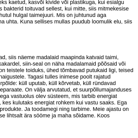
eks kaetud, kasvõi kivide või plastikuga, kui esialgu
bakterid toituvad sellest, kui mitte, siis mitmekesise
hutul hulgal taimejuuri. Mis on juhtunud aga
 uhta. Kuna sellises mullas puudub loomulik elu, siis
ad, siis näeme madalaid maapinda katvaid taimi,
rikakardel, siin-seal on näha madalamaid põõsaid või
teistele toiduks, ühed tõmbavad putukaid ligi, teised
igustele. Tagasi tulles inimese poolt rajatud
õlde: küll uputab, küll kõrvetab, küll ründavad
preparaate. On välja arvutatud, et suurpõllumajanduses
usega vastuolus olev süsteem, mis tarbib energiat
ki, kes kulutaks energiat rohkem kui vastu saaks. Ega
 produkte. Ja toodamegi ning tarbime. Meie ajastu on
rsse lihtsalt ära sööme ja maha sõidame. Koos