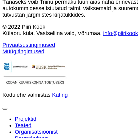
Tänaseks võib Triinu permakultuuri aias näha erinevast 
autokummidesse istutatud taimi, väiksemaid ja suuremai
tutvustan järgmistes kirjatükkides.
© 2022 Piiri Köök
Külaoru küla, Vastseliina vald, Võrumaa,
info@piirikoo
Privaatsustingimused
Müügitingimused
Kodulehe valmistas
Kating
Projektid
Teated
Organisatsioonist