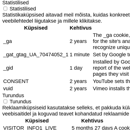
Statistilised
Statistilised
Statistikaküpsised aitavad meil mõista, kuidas konkreet
veebilehtedel liigutakse ja millele klikitakse.
Küpsised
Kehtivus
The _ga cookie, 
_ga
2 years
for the site's 
recognize unique
_gat_gtag_UA_70474052_1
1 minute
Set by Google to
Installed by Goo
_gid
1 day
report of the we
pages they visi
CONSENT
2 years
YouTube sets th
vuid
2 years
Vimeo installs t
Turundus
Turundus
Reklaamiküpsiseid kasutatakse selleks, et pakkuda kül
veebisaitidel ja koguvad teavet kohandatud reklaamide
Küpsised
Kehtivus
VISITOR_INFO1_LIVE
5 months 27 days
A cook