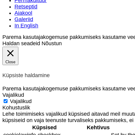
Permakultuur
Retseptid
Aiakool
Galeriid
In English
Parema kasutajakogemuse pakkumiseks kasutame veebil
Haldan seadeid
Nõustun
Close
Küpsiste haldamine
Parema kasutajakogemuse pakkumiseks kasutame veeb
Vajalikud
Vajalikud
Kohustuslik
Lehe toimimiseks vajalikud küpsised aitavad meil muuta
küpsiseid on vaja teenuste turvaliseks pakkumiseks, ei 
Küpsised
Kehtivus