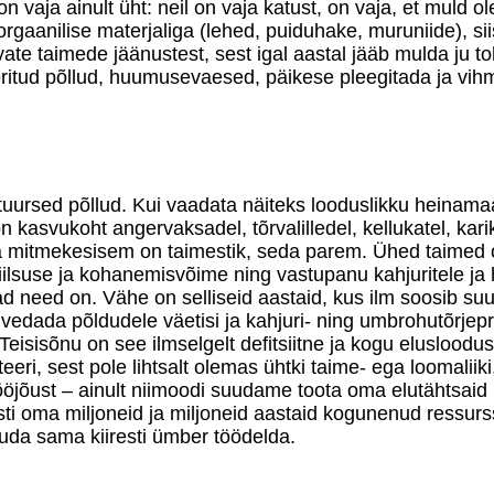
 vaja ainult üht: neil on vaja katust, on vaja, et muld ol
gaanilise materjaliga (lehed, puiduhake, muruniide), siis 
ate taimede jäänustest, sest igal aastal jääb mulda ju to
itud põllud, huumusevaesed, päikese pleegitada ja vihma
uursed põllud. Kui vaadata näiteks looduslikku heinama
n kasvukoht angervaksadel, tõrvalilledel, kellukatel, ka
 mitmekesisem on taimestik, seda parem. Ühed taimed on 
lsuse ja kohanemisvõime ning vastupanu kahjuritele ja ha
need on. Vähe on selliseid aastaid, kus ilm soosib suurp
i vedada põldudele väetisi ja kahjuri- ning umbrohutõrje
 Teisisõnu on see ilmselgelt defitsiitne ja kogu eluslood
eeri, sest pole lihtsalt olemas ühtki taime- ega loomalii
tööjõust – ainult niimoodi suudame toota oma elutähtsaid
iresti oma miljoneid ja miljoneid aastaid kogunenud ressu
uda sama kiiresti ümber töödelda.