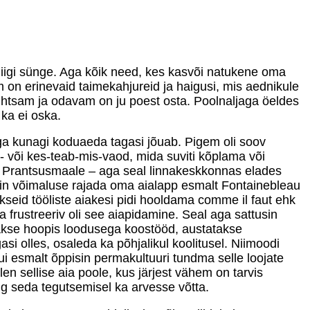
 niigi sünge. Aga kõik need, kes kasvõi natukene oma
m on erinevaid taimekahjureid ja haigusi, mis aednikule
Lihtsam ja odavam on ju poest osta. Poolnaljaga öeldes
ka ei oska.
ngiga kunagi koduaeda tagasi jõuab. Pigem oli soov
- või kes-teab-mis-vaod, mida suviti kõplama või
id Prantsusmaale – aga seal linnakeskkonnas elades
in võimaluse rajada oma aialapp esmalt Fontainebleau
ikseid tööliste aiakesi pidi hooldama comme il faut ehk
a frustreeriv oli see aiapidamine. Seal aga sattusin
etakse hoopis loodusega koostööd, austatakse
si olles, osaleda ka põhjalikul koolitusel. Niimoodi
Kui esmalt õppisin permakultuuri tundma selle loojate
en sellise aia poole, kus järjest vähem on tarvis
ng seda tegutsemisel ka arvesse võtta.