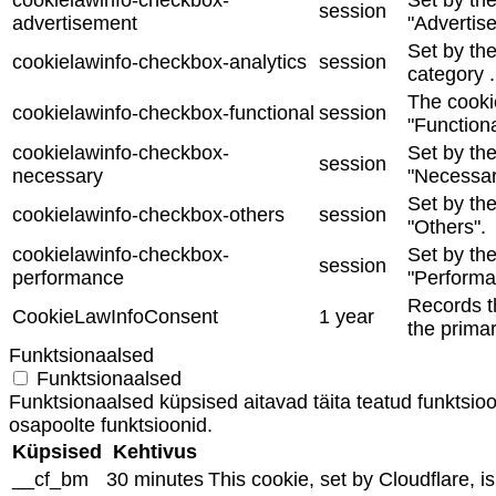
cookielawinfo-checkbox-
Set by th
session
advertisement
"Advertis
Set by the
cookielawinfo-checkbox-analytics
session
category .
The cooki
cookielawinfo-checkbox-functional
session
"Functiona
cookielawinfo-checkbox-
Set by th
session
necessary
"Necessar
Set by th
cookielawinfo-checkbox-others
session
"Others".
cookielawinfo-checkbox-
Set by th
session
performance
"Performa
Records th
CookieLawInfoConsent
1 year
the primar
Funktsionaalsed
Funktsionaalsed
Funktsionaalsed küpsised aitavad täita teatud funktsi
osapoolte funktsioonid.
Küpsised
Kehtivus
__cf_bm
30 minutes
This cookie, set by Cloudflare, 