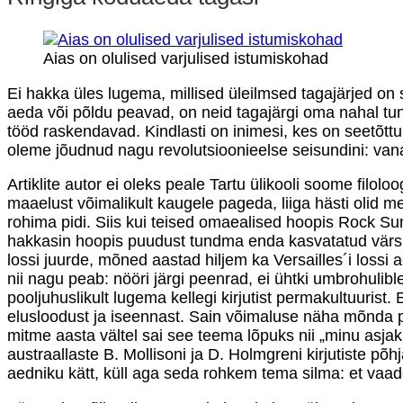
Aias on olulised varjulised istumiskohad
Ei hakka üles lugema, millised üleilmsed tagajärjed on 
aeda või põldu peavad, on neid tagajärgi oma nahal tund
tööd raskendavad. Kindlasti on inimesi, kes on seetõttu
oleme jõudnud nagu revolutsioonieelse seisundini: van
Artiklite autor ei oleks peale Tartu ülikooli soome filol
maaelust võimalikult kaugele pageda, liiga hästi olid 
rohima pidi. Siis kui teised omaealised hoopis Rock S
hakkasin hoopis puudust tundma enda kasvatatud värsk
lossi juurde, mõned aastad hiljem ka Versailles´i lossi
nii nagu peab: nööri järgi peenrad, ei ühtki umbrohulibl
pooljuhuslikult lugema kellegi kirjutist permakultuuris
elusloodust ja iseennast. Sain võimaluse näha mõnda per
mitme aasta vältel sai see teema lõpuks nii „minu asjak
austraallaste B. Mollisoni ja D. Holmgreni kirjutiste põ
aedniku kätt, küll aga seda rohkem tema silma: et vaad