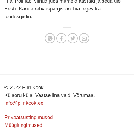
Tiia Troll läbi viinud juba mitmeid aastaid ja seda üle
Eesti. Karula rahvuspargis on Tiia tegev ka
loodusgiidina.
© 2022 Piiri Köök
Külaoru küla, Vastseliina vald, Võrumaa,
info@piirikook.ee
Privaatsustingimused
Müügitingimused