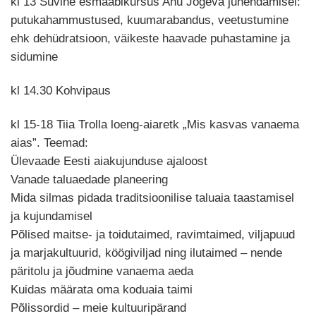
kl 13 Suvine esmaabikursus Anu Jõgeva juhendamisel:
putukahammustused, kuumarabandus, veetustumine
ehk dehüdratsioon, väikeste haavade puhastamine ja
sidumine
kl 14.30 Kohvipaus
kl 15-18 Tiia Trolla loeng-aiaretk „Mis kasvas vanaema
aias”. Teemad:
Ülevaade Eesti aiakujunduse ajaloost
Vanade taluaedade planeering
Mida silmas pidada traditsioonilise taluaia taastamisel
ja kujundamisel
Põlised maitse- ja toidutaimed, ravimtaimed, viljapuud
ja marjakultuurid, köögiviljad ning ilutaimed – nende
päritolu ja jõudmine vanaema aeda
Kuidas määrata oma koduaia taimi
Põlissordid – meie kultuuripärand