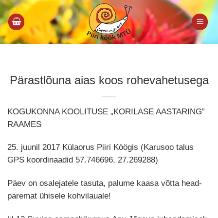
Skip
to
content
Pärastlõuna aias koos rohevahetusega
KOGUKONNA KOOLITUSE „KORILASE AASTARING”
RAAMES
25. juunil 2017 Külaorus Piiri Köögis
(Karusoo talus
GPS koordinaadid 57.746696, 27.269288)
Päev on osalejatele tasuta, palume kaasa võtta head-
paremat ühisele kohvilauale!