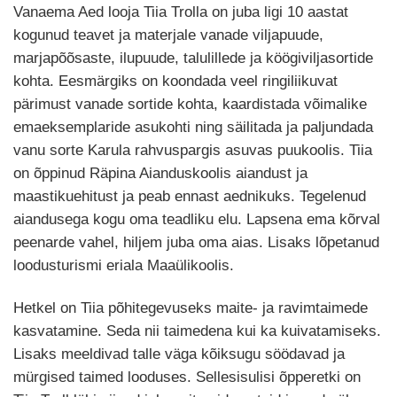
Vanaema Aed looja Tiia Trolla on juba ligi 10 aastat
kogunud teavet ja materjale vanade viljapuude,
marjapõõsaste, ilupuude, talulillede ja köögiviljasortide
kohta. Eesmärgiks on koondada veel ringiliikuvat
pärimust vanade sortide kohta, kaardistada võimalike
emaeksemplaride asukohti ning säilitada ja paljundada
vanu sorte Karula rahvuspargis asuvas puukoolis. Tiia
on õppinud Räpina Aianduskoolis aiandust ja
maastikuehitust ja peab ennast aednikuks. Tegelenud
aiandusega kogu oma teadliku elu. Lapsena ema kõrval
peenarde vahel, hiljem juba oma aias. Lisaks lõpetanud
loodusturismi eriala Maaülikoolis.
Hetkel on Tiia põhitegevuseks maite- ja ravimtaimede
kasvatamine. Seda nii taimedena kui ka kuivatamiseks.
Lisaks meeldivad talle väga kõiksugu söödavad ja
mürgised taimed looduses. Sellesisulisi õpperetki on