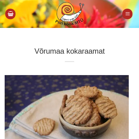
Skip
to
content
Võrumaa kokaraamat