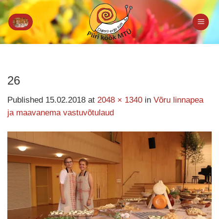
Skip
to
content
26
Published
15.02.2018
at
2048 × 1340
in
Võru linnapea
ja maavanema vastuvõtulaud