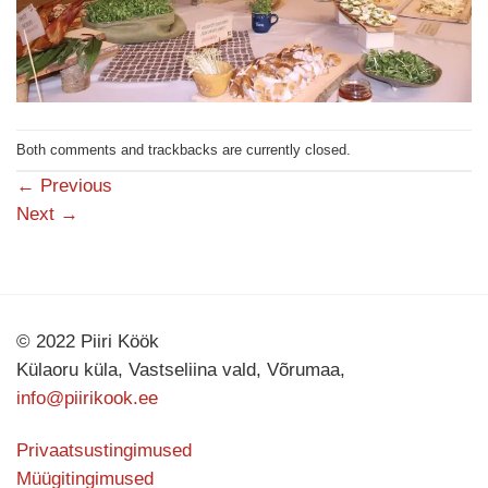
Both comments and trackbacks are currently closed.
←
Previous
Next
→
© 2022 Piiri Köök
Külaoru küla, Vastseliina vald, Võrumaa,
info@piirikook.ee
Privaatsustingimused
Müügitingimused