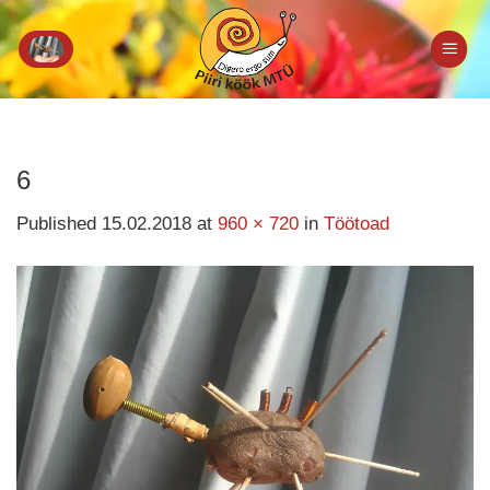
Skip
to
content
6
Published
15.02.2018
at
960 × 720
in
Töötoad