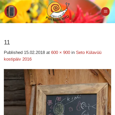
Skip
to
content
11
Published
15.02.2018
at
600 × 900
in
Seto Külavüü
kostipäiv 2016