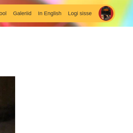
ool
Galeriid
In English
Logi sisse