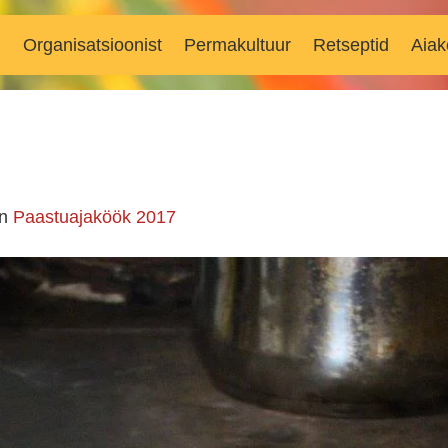
d
Organisatsioonist
Permakultuur
Retseptid
Aiak
in
Paastuajaköök 2017