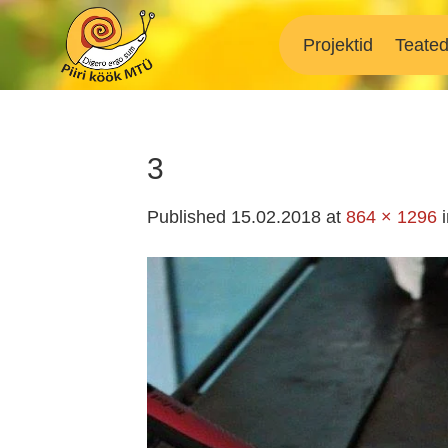
Skip
to
Projektid
Teate
content
3
Published
15.02.2018
at
864 × 1296