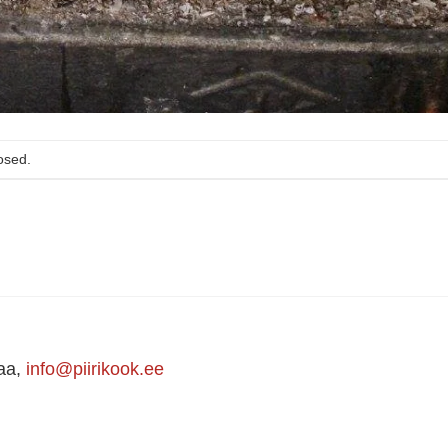
osed.
maa,
info@piirikook.ee