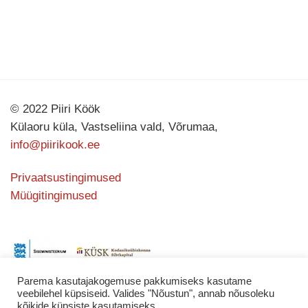
© 2022 Piiri Köök
Külaoru küla, Vastseliina vald, Võrumaa,
info@piirikook.ee
Privaatsustingimused
Müügitingimused
Parema kasutajakogemuse pakkumiseks kasutame
veebilehel küpsiseid. Valides "Nõustun", annab nõusoleku
kõikide küpsiste kasutamiseks.