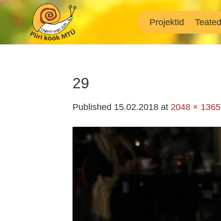
Skip
to
Projektid
Teate
content
29
Published
15.02.2018
at
2048 × 1365