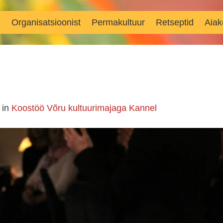
d
Organisatsioonist
Permakultuur
Retseptid
Aiak
in
Koostöö Võru kultuurimajaga Kannel