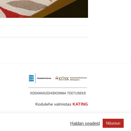
Kodulehe valmistas
KATING
Haldan seadeid
Nõustun