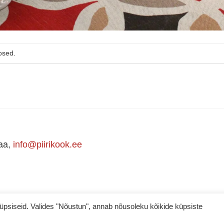
osed.
maa,
info@piirikook.ee
iseid. Valides "Nõustun", annab nõusoleku kõikide küpsiste