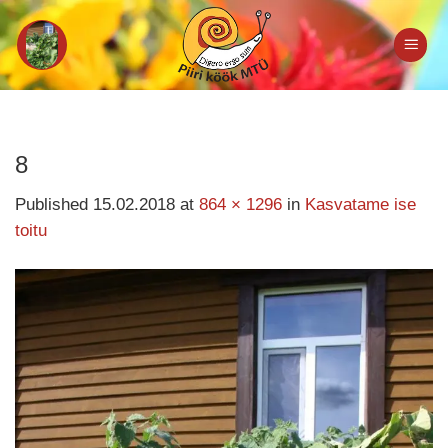
Skip
to
content
8
Published
15.02.2018
at
864 × 1296
in
Kasvatame ise
toitu