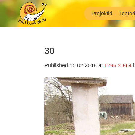
Skip
to
Projektid
Teate
content
30
Published
15.02.2018
at
1296 × 864