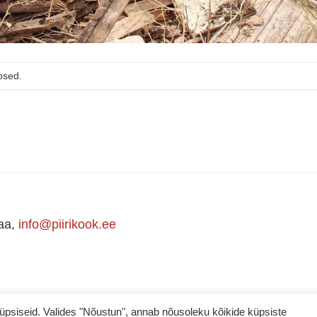
osed.
maa,
info@piirikook.ee
iseid. Valides "Nõustun", annab nõusoleku kõikide küpsiste