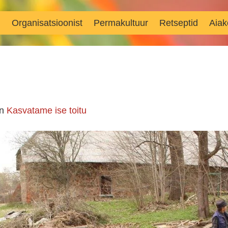
d
Organisatsioonist
Permakultuur
Retseptid
Aiak
in
Kasvatame ise toitu