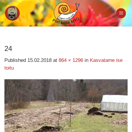
Skip
to
content
24
Published
15.02.2018
at
864 × 1296
in
Kasvatame ise
toitu