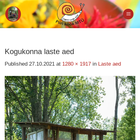
Skip
to
content
Kogukonna laste aed
Published
27.10.2021
at
1280 × 1917
in
Laste aed