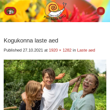
Skip
to
content
Kogukonna laste aed
Published
27.10.2021
at
1920 × 1282
in
Laste aed