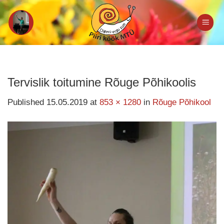
Skip
to
content
Tervislik toitumine Rõuge Põhikoolis
Published
15.05.2019
at
853 × 1280
in
Rõuge Põhikool