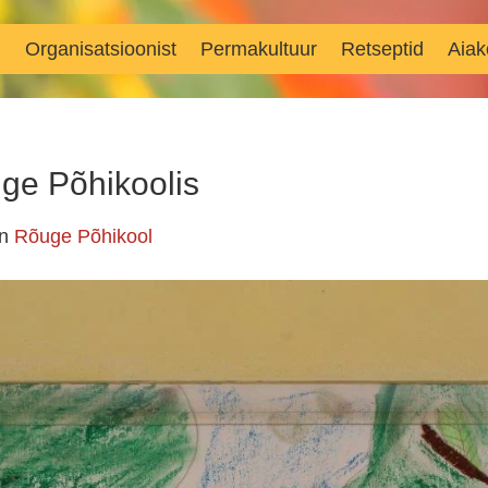
d
Organisatsioonist
Permakultuur
Retseptid
Aiak
uge Põhikoolis
in
Rõuge Põhikool