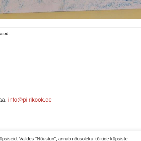
osed.
maa,
info@piirikook.ee
iseid. Valides "Nõustun", annab nõusoleku kõikide küpsiste