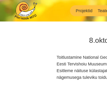
Skip
to
Projektid
Teat
content
8.okt
Toitlustamine National G
Eesti Tervishoiu Muuseum
Esitleme näituse külastaja
nägemusega tuleviku toidu