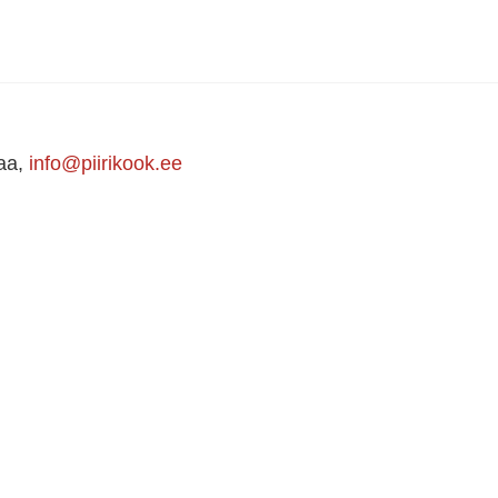
maa,
info@piirikook.ee