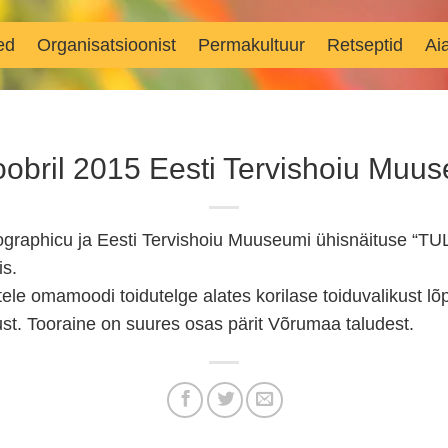
ed
Organisatsioonist
Permakultuur
Retseptid
Ai
oobril 2015 Eesti Tervishoiu Muu
eographicu ja Eesti Tervishoiu Muuseumi ühisnäituse “
is.
tele omamoodi toidutelge alates korilase toiduvalikust lõp
st. Tooraine on suures osas pärit Võrumaa taludest.