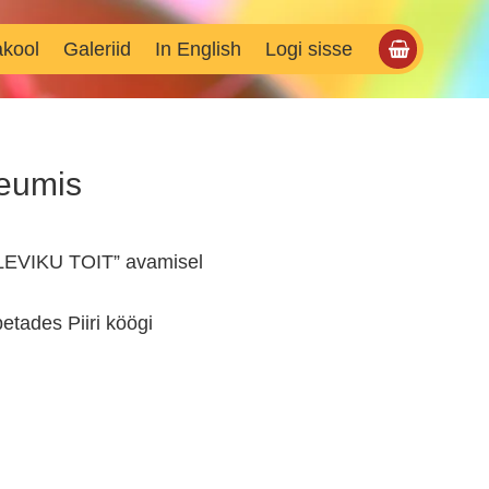
akool
Galeriid
In English
Logi sisse
seumis
TULEVIKU TOIT” avamisel
etades Piiri köögi