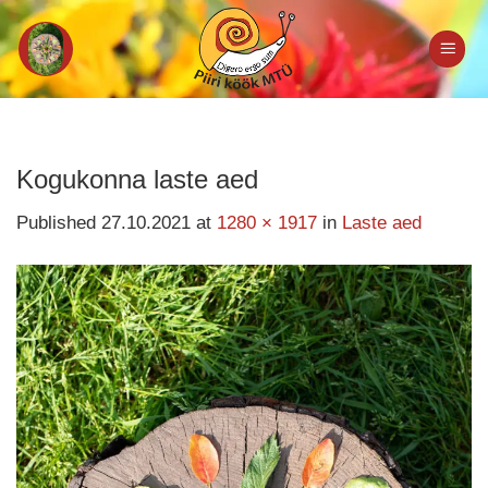
Skip
to
content
Kogukonna laste aed
Published
27.10.2021
at
1280 × 1917
in
Laste aed