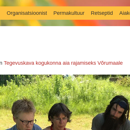
d
Organisatsioonist
Permakultuur
Retseptid
Aiak
in
Tegevuskava kogukonna aia rajamiseks Võrumaale