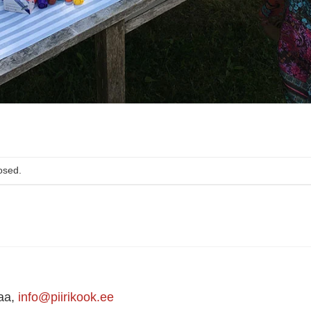
osed.
maa,
info@piirikook.ee