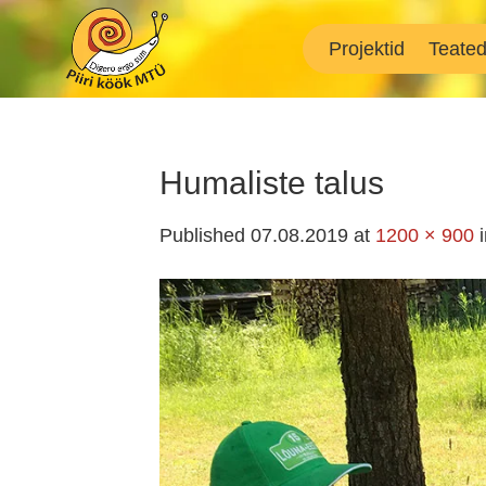
Skip
to
Projektid
Teate
content
Humaliste talus
Published
07.08.2019
at
1200 × 900