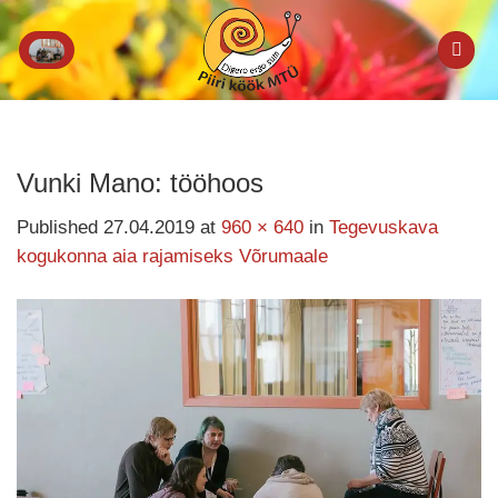
Skip
to
content
Vunki Mano: tööhoos
Published
27.04.2019
at
960 × 640
in
Tegevuskava
kogukonna aia rajamiseks Võrumaale