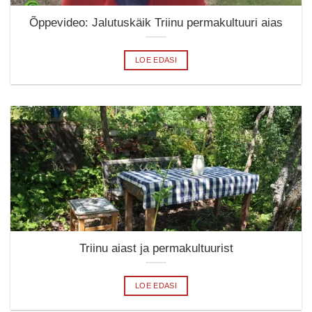
Õppevideo: Jalutuskäik Triinu permakultuuri aias
LOE EDASI
Triinu aiast ja permakultuurist
LOE EDASI