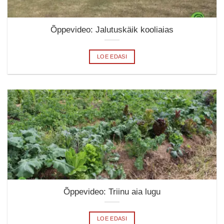
Õppevideo: Jalutuskäik kooliaias
LOE EDASI
Õppevideo: Triinu aia lugu
LOE EDASI