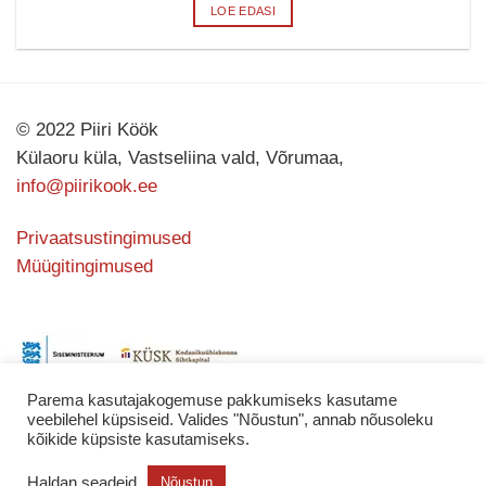
LOE EDASI
© 2022 Piiri Köök
Külaoru küla, Vastseliina vald, Võrumaa,
info@piirikook.ee
Privaatsustingimused
Müügitingimused
Parema kasutajakogemuse pakkumiseks kasutame
veebilehel küpsiseid. Valides "Nõustun", annab nõusoleku
kõikide küpsiste kasutamiseks.
Kodulehe valmistas
KATING
Haldan seadeid
Nõustun