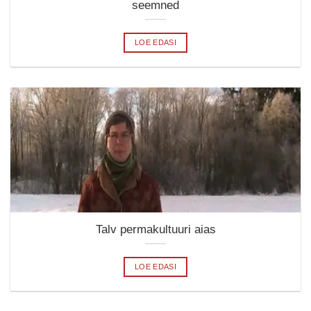
seemned
LOE EDASI
Talv permakultuuri aias
LOE EDASI