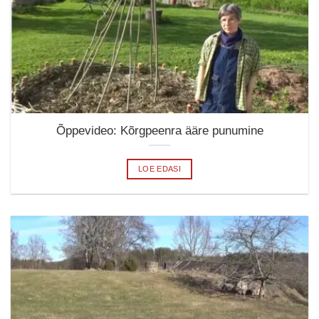
Õppevideo: Kõrgpeenra ääre punumine
LOE EDASI