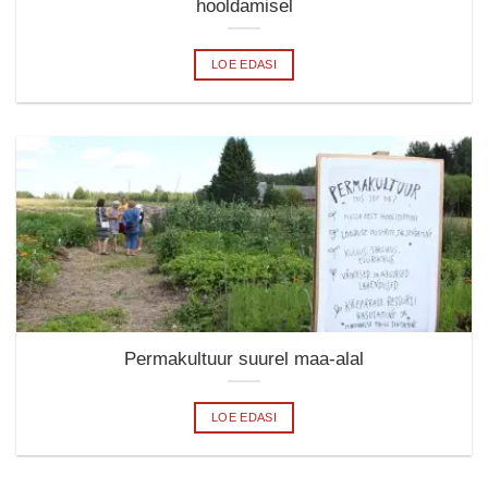
hooldamisel
LOE EDASI
Permakultuur suurel maa-alal
LOE EDASI