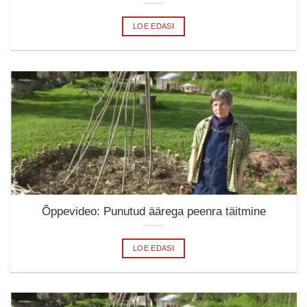
LOE EDASI
Õppevideo: Punutud äärega peenra täitmine
LOE EDASI