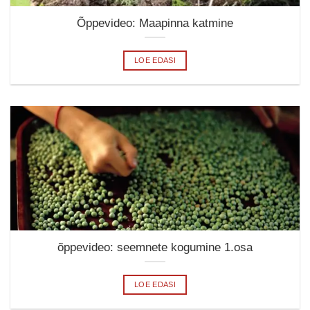
Õppevideo: Maapinna katmine
LOE EDASI
õppevideo: seemnete kogumine 1.osa
LOE EDASI