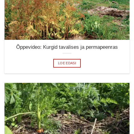
Õppevideo: Kurgid tavalises ja permapeenras
LOE EDASI