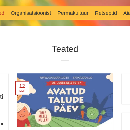
ed
Organisatsioonist
Permakultuur
Retseptid
Ai
Teated
12
juuli
ti
ppe