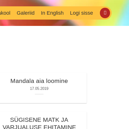
akool
Galeriid
In English
Logi sisse
Mandala aia loomine
17.05.2019
SÜGISENE MATK JA
VARJUALUSE EHITAMINE