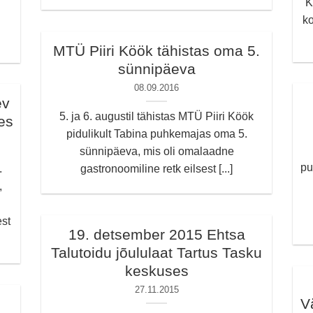
K
k
MTÜ Piiri Köök tähistas oma 5.
sünnipäeva
08.09.2016
ev
5. ja 6. augustil tähistas MTÜ Piiri Köök
es
pidulikult Tabina puhkemajas oma 5.
sünnipäeva, mis oli omalaadne
pu
.
gastronoomiline retk eilsest [...]
,
st
19. detsember 2015 Ehtsa
Talutoidu jõululaat Tartus Tasku
keskuses
27.11.2015
V