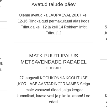
le
Avatud talude päev
di
Oleme avatud ka LAUPÄEVAL 20.07 kell
12-16 Ringkäigud permakultuuri aias koos
5
Triinuga kell 12 ja kell 14 Rohkem infot
„
Triinu [...]
MATK PUUTLIPALUS
E
METSAVENDADE RADADEL
tk
15.08.2017
a
27. augustil KOGUKONNA KOOLITUSE
„KORILASE AASTARING” RAAMES Selga
ilmale vastavad riided, jalga kerged
kummikud, kaasa vesi ja piknikukraam! Loe
edasi