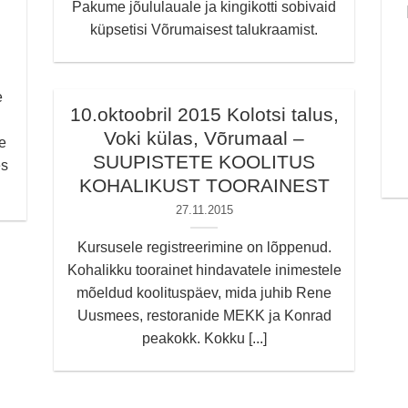
Pakume jõululauale ja kingikotti sobivaid
küpsetisi Võrumaisest talukraamist.
e
10.oktoobril 2015 Kolotsi talus,
Voki külas, Võrumaal –
e
SUUPISTETE KOOLITUS
es
KOHALIKUST TOORAINEST
27.11.2015
Kursusele registreerimine on lõppenud.
Kohalikku toorainet hindavatele inimestele
mõeldud koolituspäev, mida juhib Rene
Uusmees, restoranide MEKK ja Konrad
peakokk. Kokku [...]