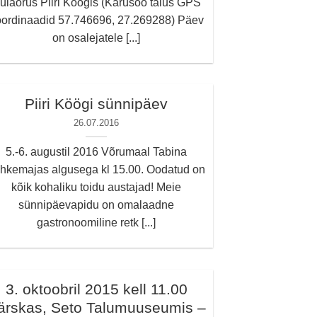
ülaorus Piiri Köögis (Karusoo talus GPS
oordinaadid 57.746696, 27.269288) Päev
on osalejatele [...]
Piiri Köögi sünnipäev
26.07.2016
5.-6. augustil 2016 Võrumaal Tabina
hkemajas algusega kl 15.00. Oodatud on
kõik kohaliku toidu austajad! Meie
sünnipäevapidu on omalaadne
gastronoomiline retk [...]
3. oktoobril 2015 kell 11.00
ärskas, Seto Talumuuseumis –