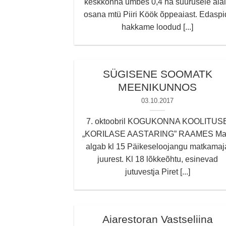
keskkonna umbes 0,4 ha suurusele ala
osana mtü Piiri Köök õppeaiast. Edaspi
hakkame loodud [...]
SÜGISENE SOOMATK
MEENIKUNNOS
03.10.2017
7. oktoobril KOGUKONNA KOOLITUS
„KORILASE AASTARING” RAAMES Ma
algab kl 15 Päikeseloojangu matkamaj
juurest. Kl 18 lõkkeõhtu, esinevad
jutuvestja Piret [...]
Aiarestoran Vastseliina