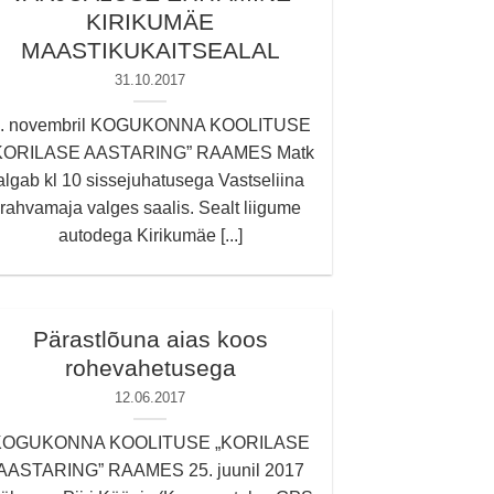
KIRIKUMÄE
MAASTIKUKAITSEALAL
31.10.2017
. novembril KOGUKONNA KOOLITUSE
KORILASE AASTARING” RAAMES Matk
algab kl 10 sissejuhatusega Vastseliina
rahvamaja valges saalis. Sealt liigume
autodega Kirikumäe [...]
Pärastlõuna aias koos
rohevahetusega
12.06.2017
KOGUKONNA KOOLITUSE „KORILASE
AASTARING” RAAMES 25. juunil 2017