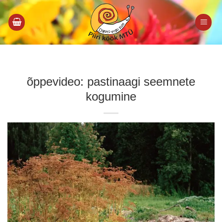
Skip
to
content
õppevideo: pastinaagi seemnete
kogumine