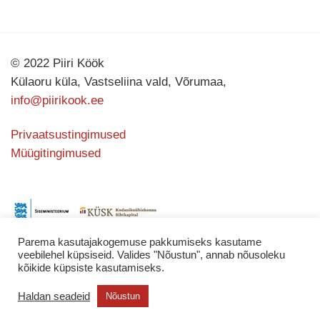
© 2022 Piiri Köök
Külaoru küla, Vastseliina vald, Võrumaa,
info@piirikook.ee
Privaatsustingimused
Müügitingimused
Parema kasutajakogemuse pakkumiseks kasutame
veebilehel küpsiseid. Valides "Nõustun", annab nõusoleku
kõikide küpsiste kasutamiseks.
Kodulehe valmistas
KATING
Haldan seadeid
Nõustun