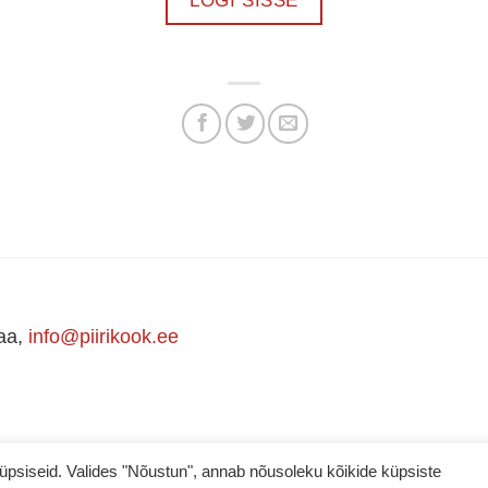
LOGI SISSE
maa,
info@piirikook.ee
iseid. Valides "Nõustun", annab nõusoleku kõikide küpsiste