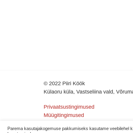
© 2022 Piiri Köök
Külaoru küla, Vastseliina vald, Võru
Privaatsustingimused
Müügitingimused
Parema kasutajakogemuse pakkumiseks kasutame veebilehel küps