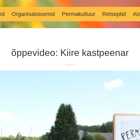
ed
Organisatsioonist
Permakultuur
Retseptid
Ai
õppevideo: Kiire kastpeenar