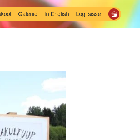
akool
Galeriid
In English
Logi sisse