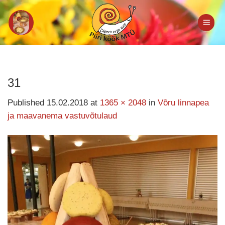
Skip
to
content
31
Published
15.02.2018
at
1365 × 2048
in
Võru linnapea
ja maavanema vastuvõtulaud