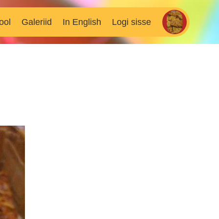
ool
Galeriid
In English
Logi sisse