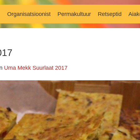
d
Organisatsioonist
Permakultuur
Retseptid
Aiak
017
in
Uma Mekk Suurlaat 2017