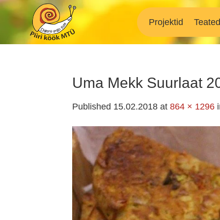
Skip
to
Projektid
Teate
content
Uma Mekk Suurlaat 2
Published
15.02.2018
at
864 × 1296