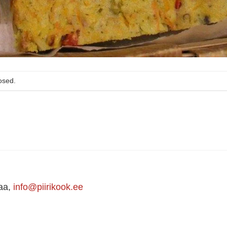
osed.
maa,
info@piirikook.ee