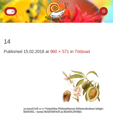
Skip
to
content
14
Published
15.02.2018
at
960 × 571
in
Töötoad