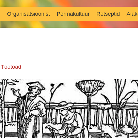
d
Organisatsioonist
Permakultuur
Retseptid
Aiak
n
Töötoad