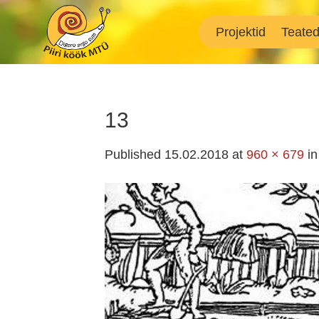
Skip
to
Projektid
Teate
content
13
Published
15.02.2018
at
960 × 679
i