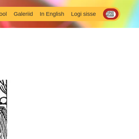
ool
Galeriid
In English
Logi sisse