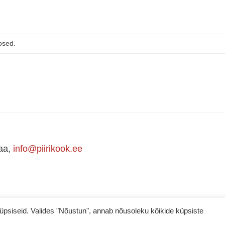
osed.
maa,
info@piirikook.ee
iseid. Valides "Nõustun", annab nõusoleku kõikide küpsiste