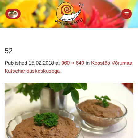
Skip
to
content
52
Published
15.02.2018
at
960 × 640
in
Koostöö Võrumaa
Kutsehariduskeskusega