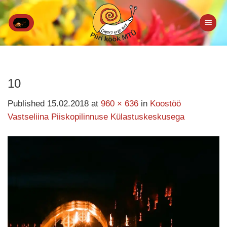
Skip
to
content
10
Published
15.02.2018
at
960 × 636
in
Koostöö
Vastseliina Piiskopilinnuse Külastuskeskusega