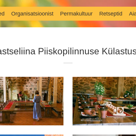
ed
Organisatsioonist
Permakultuur
Retseptid
Ai
stseliina Piiskopilinnuse Külast