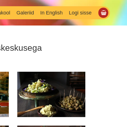
akool
Galeriid
In English
Logi sisse
uskeskusega