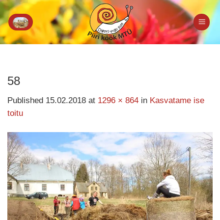
Skip
to
content
58
Published
15.02.2018
at
1296 × 864
in
Kasvatame ise
toitu