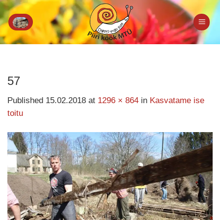
Skip
to
content
57
Published
15.02.2018
at
1296 × 864
in
Kasvatame ise
toitu