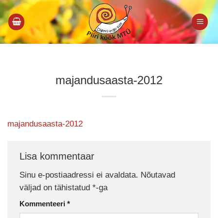
Skip
to
content
majandusaasta-2012
majandusaasta-2012
Lisa kommentaar
Sinu e-postiaadressi ei avaldata.
Nõutavad
väljad on tähistatud
*
-ga
Kommenteeri
*