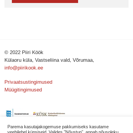
© 2022 Piiri Köök
Külaoru küla, Vastseliina vald, Võrumaa,
info@piirikook.ee
Privaatsustingimused
Müügitingimused
Parema kasutajakogemuse pakkumiseks kasutame
veebilehel küpsiseid. Valides "Nõustun", annab nõusoleku