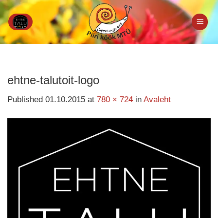
Skip
to
content
ehtne-talutoit-logo
Published
01.10.2015
at
780 × 724
in
Avaleht