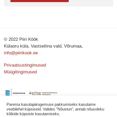
© 2022 Piiri Köök
Külaoru küla, Vastseliina vald, Võrumaa,
info@piirikook.ee
Privaatsustingimused
Müügitingimused
Parema kasutajakogemuse pakkumiseks kasutame
veebilehel küpsiseid. Valides "Nõustun", annab nõusoleku
kõikide küpsiste kasutamiseks.
Kodulehe valmistas
KATING