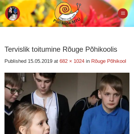
Skip
to
content
Tervislik toitumine Rõuge Põhikoolis
Published
15.05.2019
at
682 × 1024
in
Rõuge Põhikool