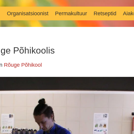
d
Organisatsioonist
Permakultuur
Retseptid
Aiak
uge Põhikoolis
in
Rõuge Põhikool