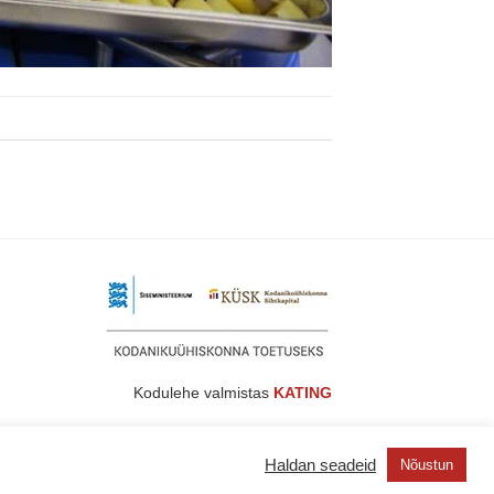
Kodulehe valmistas
KATING
Haldan seadeid
Nõustun