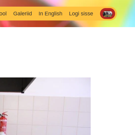
ool
Galeriid
In English
Logi sisse