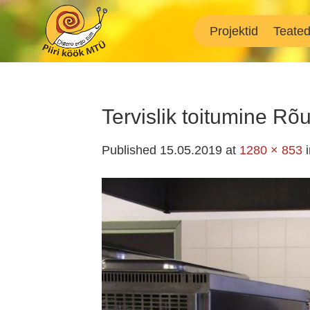
Skip
to
Projektid
Teate
content
Tervislik toitumine Rõ
Published
15.05.2019
at
1280 × 853