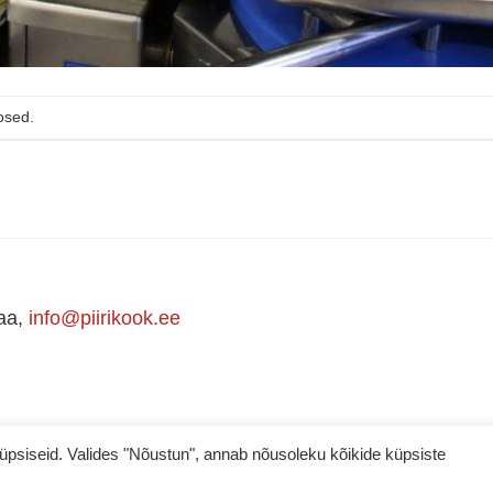
osed.
maa,
info@piirikook.ee
iseid. Valides "Nõustun", annab nõusoleku kõikide küpsiste