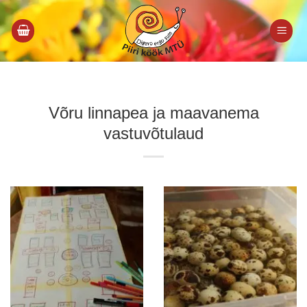
Skip
to
content
Võru linnapea ja maavanema
vastuvõtulaud