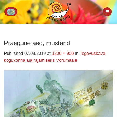
Skip
to
content
Praegune aed, mustand
Published
07.08.2019
at
1200 × 900
in
Tegevuskava
kogukonna aia rajamiseks Võrumaale