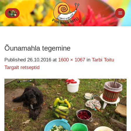
Skip
to
content
Õunamahla tegemine
Published
26.10.2016
at
1600 × 1067
in
Tarbi Toitu
Targalt retseptid