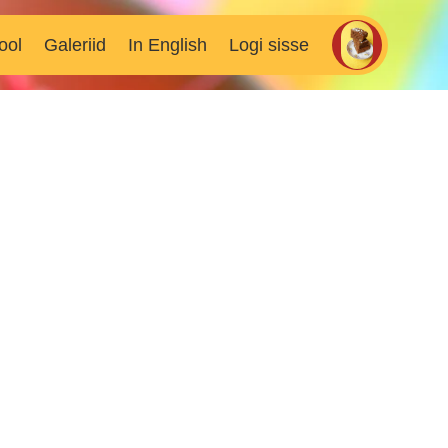
ool
Galeriid
In English
Logi sisse