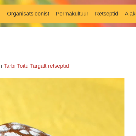
d
Organisatsioonist
Permakultuur
Retseptid
Aiak
n
Tarbi Toitu Targalt retseptid