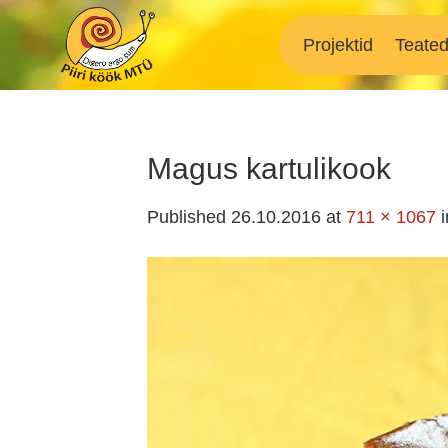
Skip
to
Projektid
Teate
content
Magus kartulikook
Published
26.10.2016
at
711 × 1067
i