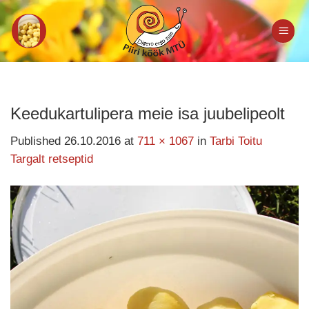
Skip
to
content
Keedukartulipera meie isa juubelipeolt
Published
26.10.2016
at
711 × 1067
in
Tarbi Toitu
Targalt retseptid