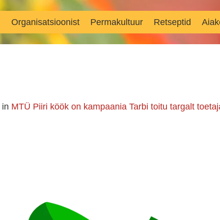
d
Organisatsioonist
Permakultuur
Retseptid
Aiak
in
MTÜ Piiri köök on kampaania Tarbi toitu targalt toetaj