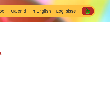
ool
Galeriid
In English
Logi sisse
a