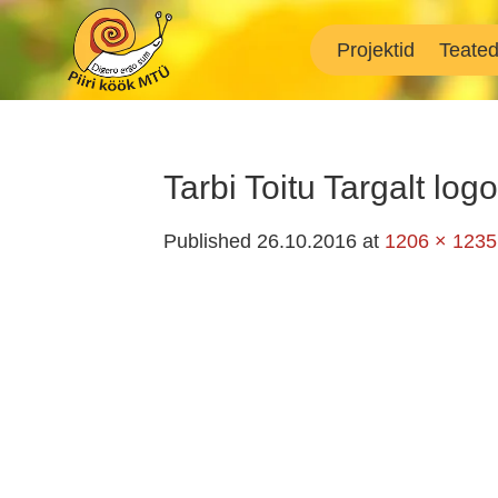
Skip
to
Projektid
Teate
content
Tarbi Toitu Targalt logo
Published
26.10.2016
at
1206 × 1235