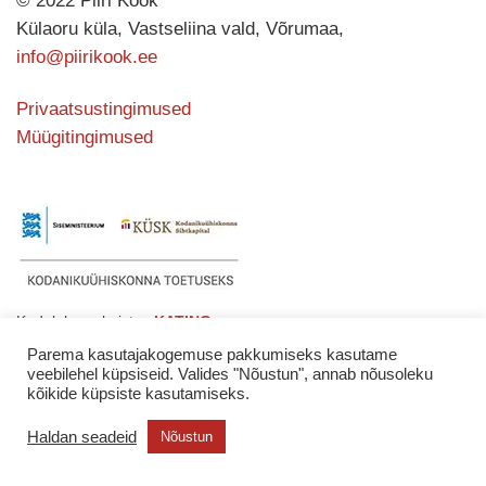
© 2022 Piiri Köök
Külaoru küla, Vastseliina vald, Võrumaa,
info@piirikook.ee
Privaatsustingimused
Müügitingimused
Kodulehe valmistas
KATING
Parema kasutajakogemuse pakkumiseks kasutame
veebilehel küpsiseid. Valides "Nõustun", annab nõusoleku
kõikide küpsiste kasutamiseks.
Haldan seadeid
Nõustun