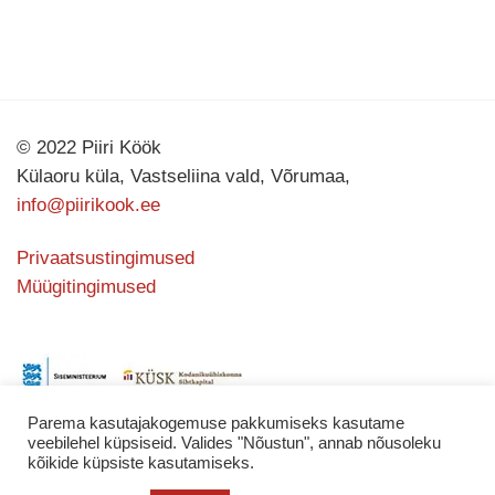
© 2022 Piiri Köök
Külaoru küla, Vastseliina vald, Võrumaa,
info@piirikook.ee
Privaatsustingimused
Müügitingimused
Parema kasutajakogemuse pakkumiseks kasutame
veebilehel küpsiseid. Valides "Nõustun", annab nõusoleku
kõikide küpsiste kasutamiseks.
Kodulehe valmistas
KATING