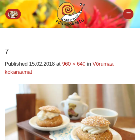
Skip
to
content
7
Published
15.02.2018
at
960 × 640
in
Võrumaa
kokaraamat