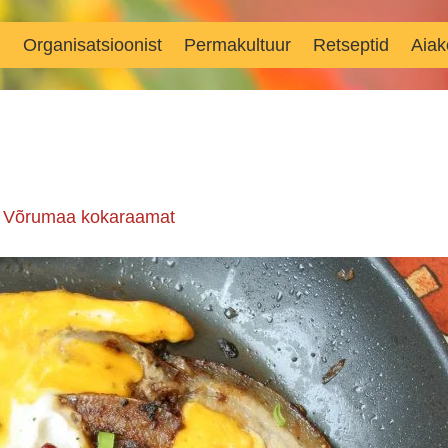
d
Organisatsioonist
Permakultuur
Retseptid
Aiak
n
Võrumaa kokaraamat