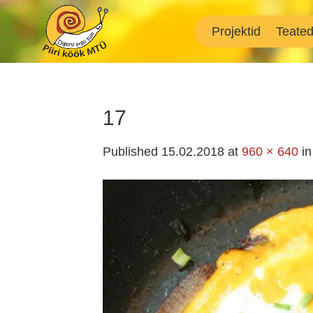
Skip
to
Projektid
Teate
content
17
Published
15.02.2018
at
960 × 640
i